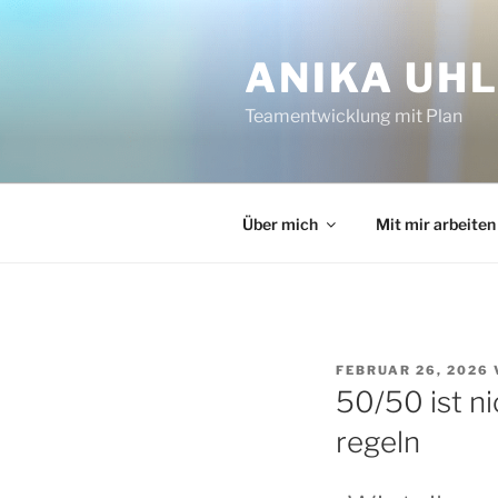
Zum
Inhalt
ANIKA UH
springen
Teamentwicklung mit Plan
Über mich
Mit mir arbeiten
VERÖFFENTLICHT
FEBRUAR 26, 2026
AM
50/50 ist ni
regeln