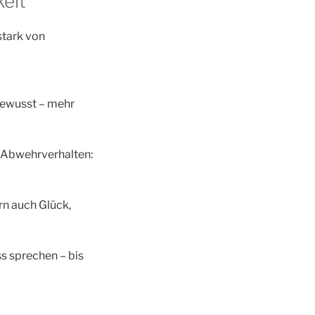
keit
 stark von
bewusst – mehr
u Abwehrverhalten:
rn auch Glück,
ss sprechen – bis