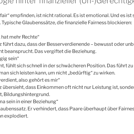
gie hinter finanzieller (Un-)Gerechtig
ir“ empfinden, ist nicht rational. Es ist emotional. Und es ist
Typische Glaubenssätze, die finanzielle Fairness blockieren:
, hat mehr Rechte“
z führt dazu, dass der Besserverdienende – bewusst oder un
 beansprucht. Das vergiftet die Beziehung.
ngig sein“
t, fühlt sich schnell in der schwächeren Position. Das führt z
man sich leisten kann, um nicht „bedürftig“ zu wirken.
erdient, also gehört es mir“
 übersieht, dass Einkommen oft nicht nur Leistung ist, sonde
, Bildungshintergrund.
ma sein in einer Beziehung“
laubenssatz. Er verhindert, dass Paare überhaupt über Fairne
n explodiert.