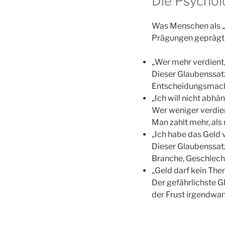
Die Psycholo
Was Menschen als „fa
Prägungen geprägt. 
„Wer mehr verdient
Dieser Glaubenssat
Entscheidungsmacht
„Ich will nicht abhä
Wer weniger verdien
Man zahlt mehr, als 
„Ich habe das Geld v
Dieser Glaubenssatz
Branche, Geschlecht
„Geld darf kein The
Der gefährlichste G
der Frust irgendwan