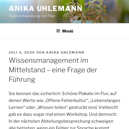
Zum
ANIKA UHLEMANN
Inhalt
Teamentwicklung mit Plan
springen
Menü
VERÖFFENTLICHT
JULI 2, 2026
VON
ANIKA UHLEMANN
AM
Wissensmanagement im
Mittelstand – eine Frage der
Führung
Sie kennen das sicherlich: Schöne Plakate im Flur, auf
denen Werte wie „Offene Fehlerkultur“, „Lebenslanges
Lernen“ oder „Wissen teilen“ gedruckt sind. Vielleicht
gab es dazu sogar mal einen Workshop. Und dennoch:
In der nächsten Abteilungsbesprechung schweigen
alle betreten, wenn ein Fehler zur Sprache kommt,