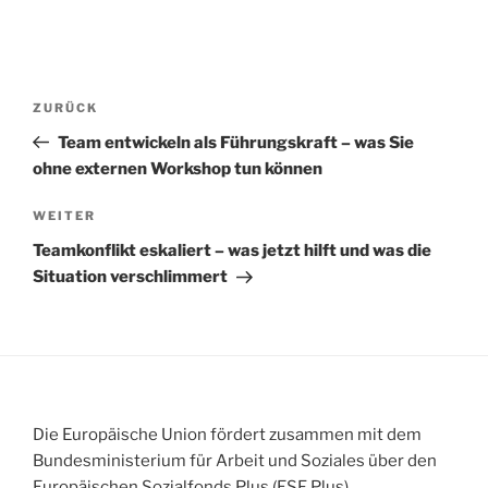
Beitragsnavigation
Vorheriger
ZURÜCK
Beitrag
Team entwickeln als Führungskraft – was Sie
ohne externen Workshop tun können
Nächster
WEITER
Beitrag
Teamkonflikt eskaliert – was jetzt hilft und was die
Situation verschlimmert
Die Europäische Union fördert zusammen mit dem
Bundesministerium für Arbeit und Soziales über den
Europäischen Sozialfonds Plus (ESF Plus)