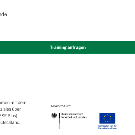
nde
Training anfragen
ammen mit dem
ziales über
ESF Plus)
utschland.