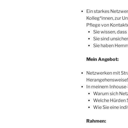
Ein starkes Netzwerk
Kolleg*innen, zur U
Pflege von Kontakte
Sie wissen, dass 
Sie sind unsiche
Sie haben Hemmu
Mein Angebot:
Netzwerken mit Stra
Herangehensweise!
In meinem Inhouse-T
Warum sich Netz
Welche Hürden S
Wie Sie eine ind
Rahmen: