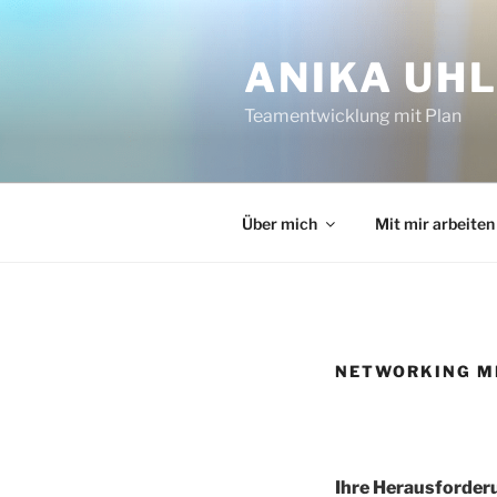
Zum
Inhalt
ANIKA UH
springen
Teamentwicklung mit Plan
Über mich
Mit mir arbeiten
NETWORKING MI
Ihre Herausforder