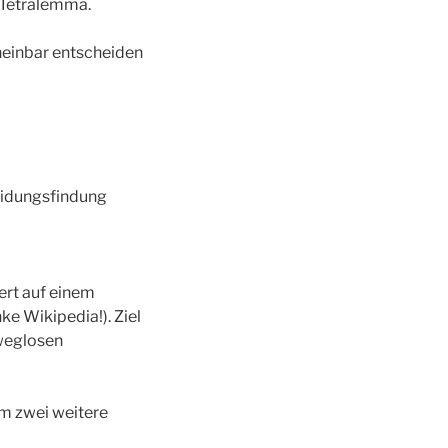
 Tetralemma.
cheinbar entscheiden
heidungsfindung
ert auf einem
e Wikipedia!). Ziel
sweglosen
um zwei weitere