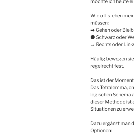
möchte ich heute e
Wie oft stehen mein
müssen:
➡️ Gehen oder Blei
⚫ Schwarz oder We
↔️ Rechts oder Link
Häufig bewegen sie 
regelrecht fest.
Das ist der Moment,
Das Tetralemma, ent
logischen Schema au
dieser Methode ist
Situationen zu erwei
Dazu ergänzt man di
Optionen: