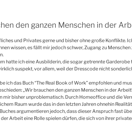
chen den ganzen Menschen in der Arbe
liches und Privates gerne und bisher ohne große Konflikte. Ic
nnen wissen, es fällt mir jedoch schwer, Zugang zu Menschen z
n.
um hatte ich eine Ausbilderin, die sogar getrennte Garderobe 
irklich suspekt, vor allem, weil der Dresscode nicht sonderlich
be ich das Buch “The Real Book of Work” empfohlen und mus
schieden: „Wir brauchen den ganzen Menschen in der Arbeit
en mir bisher unproblematisch. Durch Homeoffice und die Ve
ichem Raum wurde das in den letzten Jahren ohnehin Realität
Buches argumentieren jedoch, dass dieser Anspruch fast überg
der Arbeit eine Rolle spielen dürfen, die sich von ihrer privat