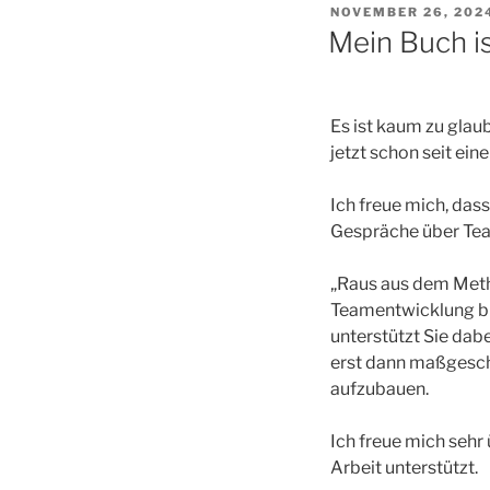
VERÖFFENTLICHT
NOVEMBER 26, 202
AM
Mein Buch is
Es ist kaum zu glau
jetzt schon seit ein
Ich freue mich, das
Gespräche über Tea
„Raus aus dem Meth
Teamentwicklung bie
unterstützt Sie dabe
erst dann maßgesch
aufzubauen.
Ich freue mich sehr
Arbeit unterstützt.