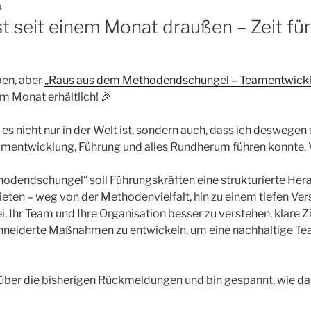
4
t seit einem Monat draußen – Zeit für
ben, aber
„Raus aus dem Methodendschungel – Teamentwickl
em Monat erhältlich! 🎉
s es nicht nur in der Welt ist, sondern auch, dass ich desweg
mentwicklung, Führung und alles Rundherum führen konnte. V
odendschungel“ soll Führungskräften eine strukturierte He
ten – weg von der Methodenvielfalt, hin zu einem tiefen Ver
i, Ihr Team und Ihre Organisation besser zu verstehen, klare Z
neiderte Maßnahmen zu entwickeln, um eine nachhaltige Te
 über die bisherigen Rückmeldungen und bin gespannt, wie das