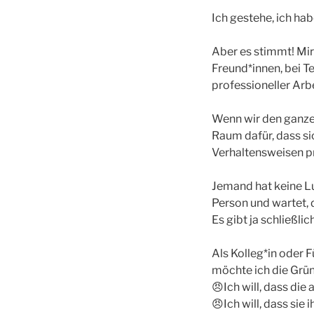
Ich gestehe, ich h
Aber es stimmt! Mir 
Freund*innen, bei T
professioneller Arbe
Wenn wir den ganzen
Raum dafür, dass s
Verhaltensweisen p
Jemand hat keine Lu
Person und wartet,
Es gibt ja schließli
Als Kolleg*in oder 
möchte ich die Grün
😠Ich will, dass die
😠Ich will, dass sie i