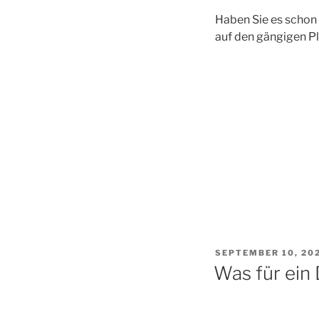
Haben Sie es schon 
auf den gängigen P
VERÖFFENTLICHT
SEPTEMBER 10, 20
AM
Was für ein