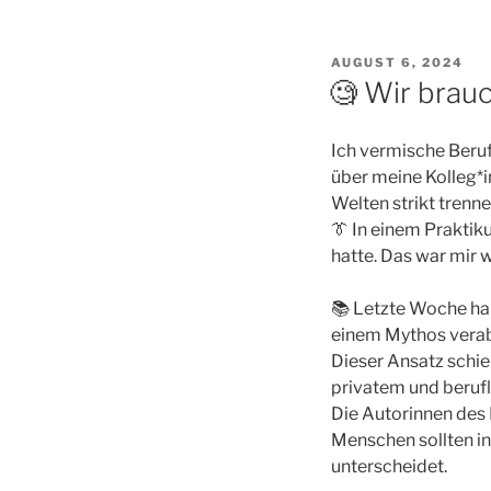
VERÖFFENTLICHT
AUGUST 6, 2024
AM
🧐 Wir brau
Ich vermische Beruf
über meine Kolleg*i
Welten strikt trenne
👔 In einem Praktik
hatte. Das war mir w
📚 Letzte Woche ha
einem Mythos verab
Dieser Ansatz schi
privatem und berufl
Die Autorinnen des 
Menschen sollten in 
unterscheidet.