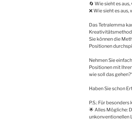
🔄 Wie sieht es aus
❌ Wie sieht es aus
Das Tetralemma kan
Kreativitätsmethod
Sie können die Met
Positionen durchspi
Nehmen Sie einfach S
Positionen mit Ihre
wie soll das gehen?
Haben Sie schon E
P.S.: Für besonders 
🌟 Alles Mögliche: 
unkonventionellen 