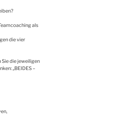
eiben?
 Teamcoaching als
en die vier
 Sie die jeweiligen
enken: „BEIDES –
ven,