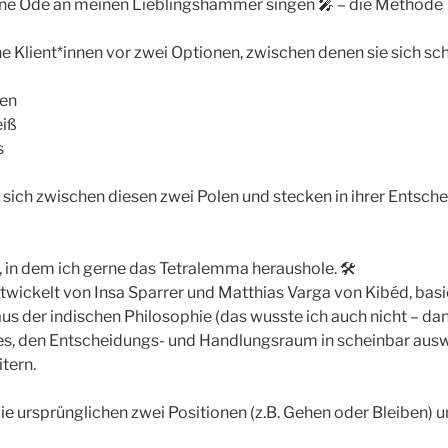
ine Ode an meinen Lieblingshammer singen 🎤 – die Methode
e Klient*innen vor zwei Optionen, zwischen denen sie sich s
ben
iß
s
sich zwischen diesen zwei Polen und stecken in ihrer Entsc
 in dem ich gerne das Tetralemma heraushole. 🛠️
wickelt von Insa Sparrer und Matthias Varga von Kibéd, basi
s der indischen Philosophie (das wusste ich auch nicht – dank
 es, den Entscheidungs- und Handlungsraum in scheinbar au
tern.
e ursprünglichen zwei Positionen (z.B. Gehen oder Bleiben) 