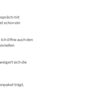
Gespräch mit
st schon ein
 Ich öffne auch den
ionellen
weigert sich die
enpaket trägt,