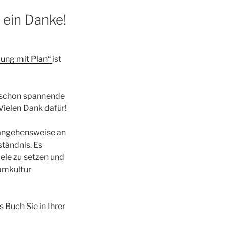
 ein Danke!
ung mit Plan“
ist
en schon spannende
ielen Dank dafür!
rangehensweise an
ständnis. Es
iele zu setzen und
amkultur
 Buch Sie in Ihrer