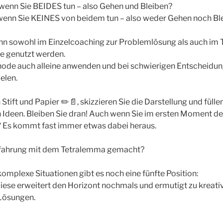
, wenn Sie BEIDES tun – also Gehen und Bleiben?
, wenn Sie KEINES von beidem tun – also weder Gehen noch Bl
n sowohl im Einzelcoaching zur Problemlösung als auch im
e genutzt werden.
hode auch alleine anwenden und bei schwierigen Entscheidung
elen.
tift und Papier ✏️📄, skizzieren Sie die Darstellung und füllen
n Ideen. Bleiben Sie dran! Auch wenn Sie im ersten Moment d
“ Es kommt fast immer etwas dabei heraus.
rfahrung mit dem Tetralemma gemacht?
komplexe Situationen gibt es noch eine fünfte Position:
Diese erweitert den Horizont nochmals und ermutigt zu kreati
Lösungen.