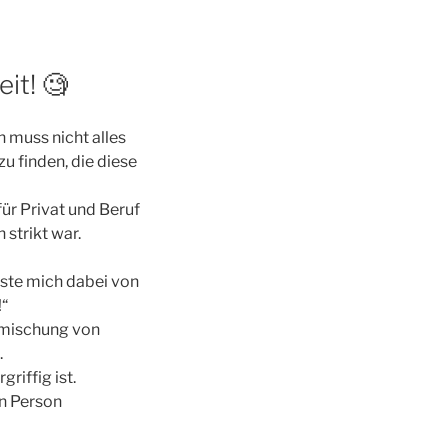
it! 🧐
h muss nicht alles
u finden, die diese
für Privat und Beruf
 strikt war.
ste mich dabei von
!“
rmischung von
.
riffig ist.
en Person