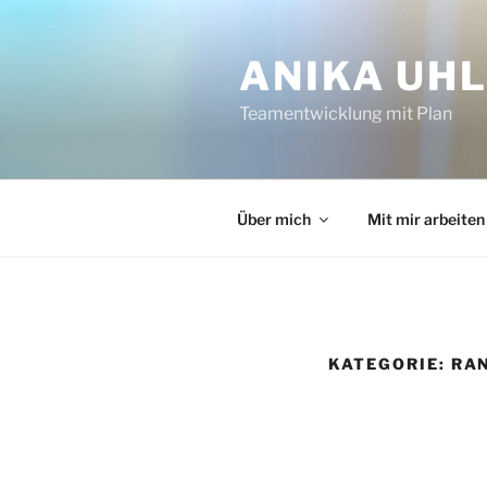
Zum
Inhalt
ANIKA UH
springen
Teamentwicklung mit Plan
Über mich
Mit mir arbeiten
KATEGORIE:
RA